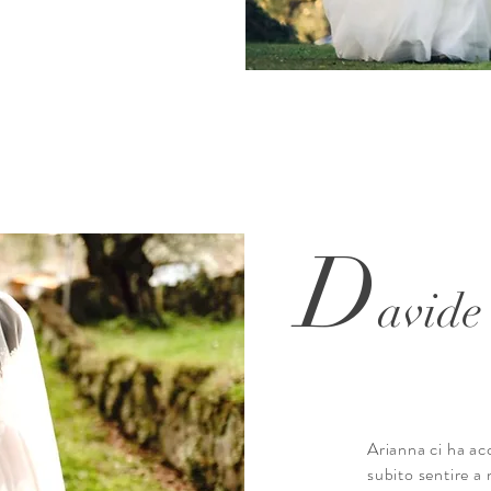
D
avid
Arianna ci ha ac
subito sentire a 