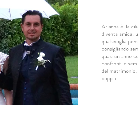
Arianna è la cil
diventa amica, u
qualsivoglia pen
consigliando sem
quasi un anno c
confronti o sempl
del matrimonio, 
coppia...