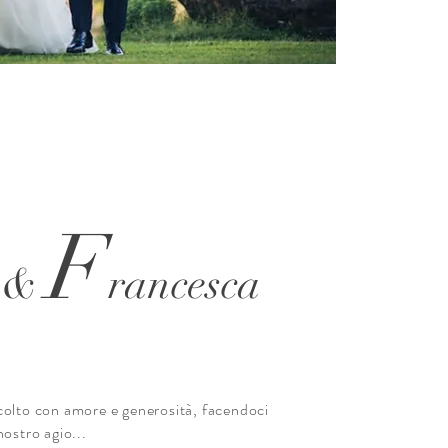
F
e &
rancesca
colto con amore e generosità, facendoci
nostro agio...