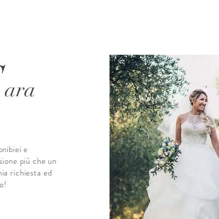
S
ara
nibiei e
ssione più che un
ia richiesta ed
lo!