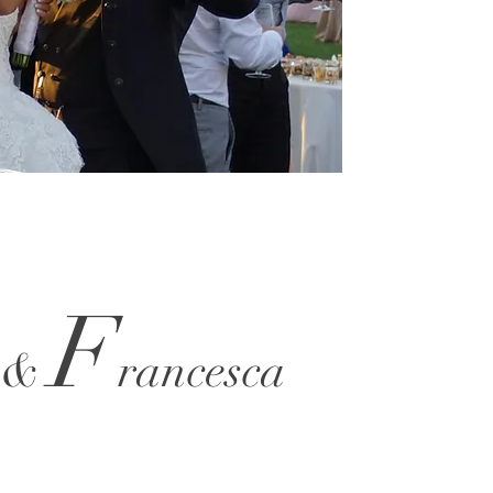
F
o &
rancesca