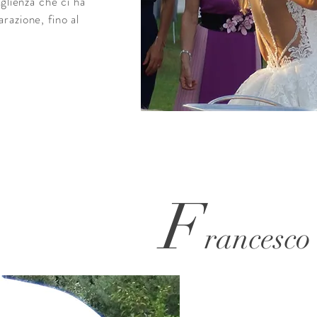
oglienza che ci ha
razione, fino al
F
rancesc