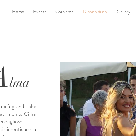
Home
Events
Chi siamo
Dicono di noi
Gallery
A
lma
na più grande che
atrimonio. Ci ha
raviglioso
i dimenticare la